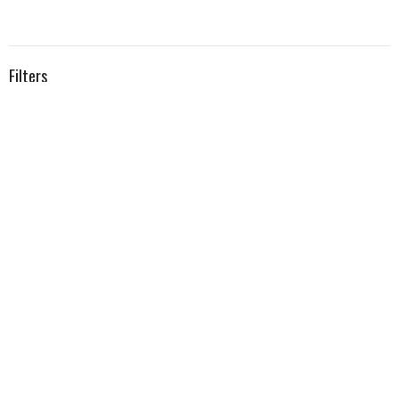
Filters
平凡的人 非凡的神
聖靈引導
復活的新生命
耶穌最後的話語
優先尋求系列
實踐安息
福音作主導的人生
普天同慶．家的聖誕